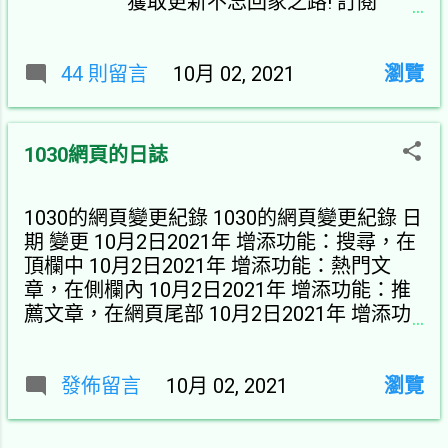
獲取更新不忘回家之路! 訂閱
1030YouTube獲取更新不忘回家
之路!訂閱1030YouTube獲取更新
44 則留言
不忘回家之路! 下載 版
10月 02, 2021
瀏覽
本:1.37.0.98220 使用mega備用連
結 google雲端連結在2023年7月
21日永久失效，請使用後備方法
1030網頁的日誌
下載！ 玩不了？看看下面的方法
問題 解決方法或原因 1030作者大
1030的網頁變更紀錄 1030的網頁變更紀錄 日
方一點啦 訂閱數太少，很多人就
期 變更 10月2日2021年 增添功能：搜尋，在
拿連結然後就走了，實在做不下
頂欄中 10月2日2021年 增添功能：熱門文
去。 為什麼要補丁 官方原本的安
章，在側欄內 10月2日2021年 增添功能：推
裝包為了節省空間，會在遊玩時
薦文章，在網頁尾部 10月2日2021年 增添功
自動下載DLC(附加下載內容)，破
能：加入網頁觀看次數，在頂欄 10月2日
解版當然無法連接上官方伺服
2021年 增添功能：翻譯，在側欄內 10月2日
器，需要使用補丁打上內容，我
2021年 增添功能：網頁導航列，在側欄和頂
發佈留言
會就破2000訂閱時開發補丁。 模
10月 02, 2021
瀏覽
欄內 10月2日2021年 外觀變更：透明化 10月
擬器使用者 這遊戲有檢查是不是
2日2021年 網址更改：網址原本
在模擬器運行的指令，此指令有