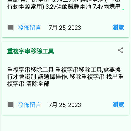
行動電源常用) 3.2v磷酸鐵鋰電池 7.4v兩塊串
聯三元鋰(相機常用) 12v 24v ≤ 100 Wh：免批
准，直接放隨身行李。 101 – 160 Wh：必須
經由航空公司批准才可帶上機。 >160 Wh：
發佈留言
7月 25, 2023
瀏覽
完全禁止攜帶上機或托運。 行動電源與備用
鋰電池只能隨身攜帶，絕對禁止托運。容量限
制 看電池容量是最直觀知道它儲存能量的大
重複字串移除工具
小，常見的兩種單位是瓦時（Wh）和毫安時
（mAh）。了解它們和之間的轉換公式將更好
評估電池的容量。 瓦時（Wh）： 瓦時是能量
重複字串移除工具 重複字串移除工具,需要換
的單位，表示在一小時內每秒可以消耗瓦特
行才會識別 請選擇操作: 移除重複字串 找出重
（W）的大小。簡單來說，瓦時描述了一個電
複字串 清除全部
池在連續運作一小時時所能提供的能量。他的
電壓計算在裏面的，這樣可以比較3.7v和12v
電池 毫安時（mAh）： 毫安時是電流的單
發佈留言
7月 25, 2023
瀏覽
位，表示在一小時內連續流動電流的大小。
它...
更多文章